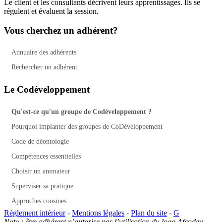
Le client et les consultants décrivent leurs apprentissages. Ils se
régulent et évaluent la session.
Vous cherchez un adhérent?
Annuaire des adhérents
Rechercher un adhérent
Le Codéveloppement
Qu'est-ce qu'un groupe de Codéveloppement ?
Pourquoi implanter des groupes de CoDéveloppement
Code de déontologie
Compétences essentielles
Choisir un animateur
Superviser sa pratique
Approches cousines
Réglement intérieur
-
Mentions légales
-
Plan du site
-
G
Note : être adhérent n’autorise pas l’utilisation du logo Afcodev