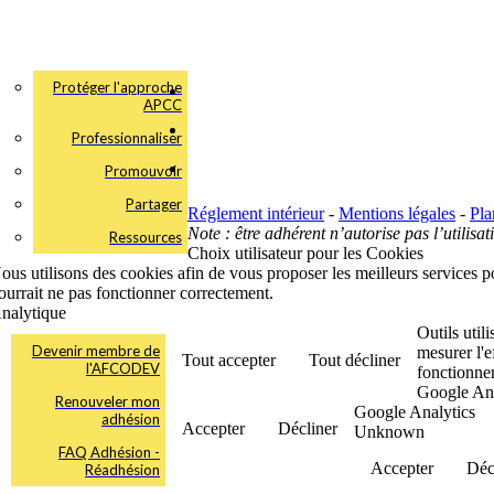
Protéger l'approche
APCC
Professionnaliser
Promouvoir
Partager
Réglement intérieur
-
Mentions légales
-
Pla
Note : être adhérent n’autorise pas l’utilisa
Ressources
Choix utilisateur pour les Cookies
ous utilisons des cookies afin de vous proposer les meilleurs services pos
ourrait ne pas fonctionner correctement.
nalytique
Outils util
Devenir membre de
mesurer l'e
Tout accepter
Tout décliner
l'AFCODEV
fonctionne
Google Ana
Renouveler mon
Google Analytics
adhésion
Accepter
Décliner
Unknown
FAQ Adhésion -
Accepter
Déc
Réadhésion