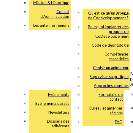
Mission & Historique
Conseil
Qu'est-ce qu'un groupe
d'Administration
de Codéveloppement ?
Les antennes régions
Pourquoi implanter des
groupes de
CoDéveloppement
Code de déontologie
Compétences
essentielles
Choisir un animateur
N
Superviser sa pratique
p
A
Approches cousines
Evénements
Formulaire de
contact
Evénements passés
Bureau et antennes
Newsletters
régions
Dossiers des
FAQ
adhérents