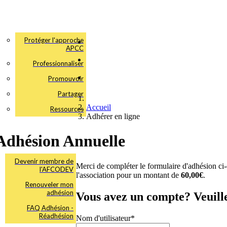
Protéger l'approche
APCC
Professionnaliser
Promouvoir
Partager
Accueil
Ressources
Adhérer en ligne
Adhésion Annuelle
Devenir membre de
Merci de compléter le formulaire d'adhésion ci
l'AFCODEV
l'association pour un montant de
60,00€
.
Renouveler mon
adhésion
Vous avez un compte? Veuill
FAQ Adhésion -
Réadhésion
Nom d'utilisateur
*