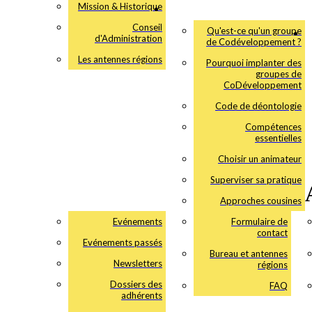
Mission & Historique
Conseil
Qu'est-ce qu'un groupe
d'Administration
de Codéveloppement ?
Les antennes régions
Pourquoi implanter des
groupes de
CoDéveloppement
Code de déontologie
Compétences
essentielles
Choisir un animateur
Superviser sa pratique
Approches cousines
Evénements
Formulaire de
contact
Evénements passés
Bureau et antennes
Newsletters
régions
Dossiers des
FAQ
adhérents